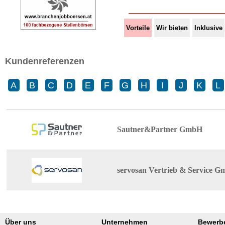
Vorteile
Wir bieten
Inklusive
Kundenreferenzen
A
B
C
D
E
F
G
H
I
J
K
L
Sautner&Partner GmbH
servosan Vertrieb & Service 
Über uns
Unternehmen
Bewerb