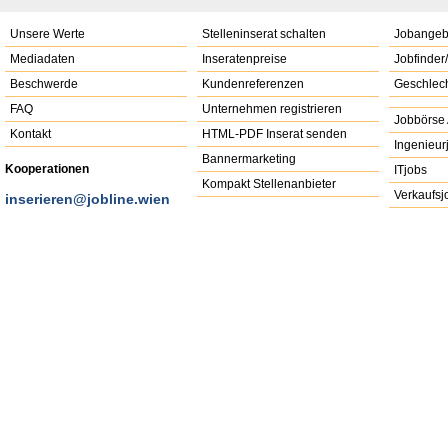
Unsere Werte
Stelleninserat schalten
Jobangeb
Mediadaten
Inseratenpreise
Jobfinder
Beschwerde
Kundenreferenzen
Geschlech
FAQ
Unternehmen registrieren
Jobbörse 
Kontakt
HTML-PDF Inserat senden
Ingenieur
Bannermarketing
Kooperationen
ITjobs
Kompakt Stellenanbieter
Verkaufsj
inserieren@jobline.wien