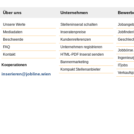
Über uns
Unternehmen
Bewerb
Unsere Werte
Stelleninserat schalten
Jobangeb
Mediadaten
Inseratenpreise
Jobfinder
Beschwerde
Kundenreferenzen
Geschlech
FAQ
Unternehmen registrieren
Jobbörse 
Kontakt
HTML-PDF Inserat senden
Ingenieur
Bannermarketing
Kooperationen
ITjobs
Kompakt Stellenanbieter
Verkaufsj
inserieren@jobline.wien