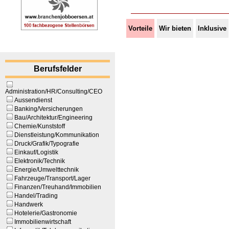
Vorteile
Wir bieten
Inklusive
Berufsfelder
Administration/HR/Consulting/CEO
Aussendienst
Banking/Versicherungen
Bau/Architektur/Engineering
Chemie/Kunststoff
Dienstleistung/Kommunikation
Druck/Grafik/Typografie
Einkauf/Logistik
Elektronik/Technik
Energie/Umwelttechnik
Fahrzeuge/Transport/Lager
Finanzen/Treuhand/Immobilien
Handel/Trading
Handwerk
Hotelerie/Gastronomie
Immobilienwirtschaft