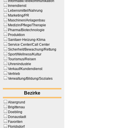
Informatik/Telekommunikation
Innendienst
Lebensmittel/Nahrung
Marketing/PR
Maschinen/Anlagenbau
Medizin/Pflege/Therapie
Pharma/Biotechnologie
Produktion
Sanitaer-Heizung-Klima
Service Center/Call Center
Sicherheit/Bewachung/Rettung
Sport/Wellness/Kultur
Tourismus/Reisen
Uhrenindustrie
Verkauf/Kundendienst
Vertrieb
Verwaltung/Bildung/Soziales
Bezirke
Alsergrund
Brigittenau
Doebling
Donaustadt
Favoriten
Floridsdorf