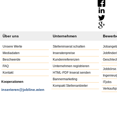
Über uns
Unternehmen
Bewerb
Unsere Werte
Stelleninserat schalten
Jobangeb
Mediadaten
Inseratenpreise
Jobfinder
Beschwerde
Kundenreferenzen
Geschlech
FAQ
Unternehmen registrieren
Jobbörse 
Kontakt
HTML-PDF Inserat senden
Ingenieur
Bannermarketing
Kooperationen
ITjobs
Kompakt Stellenanbieter
Verkaufsj
inserieren@jobline.wien