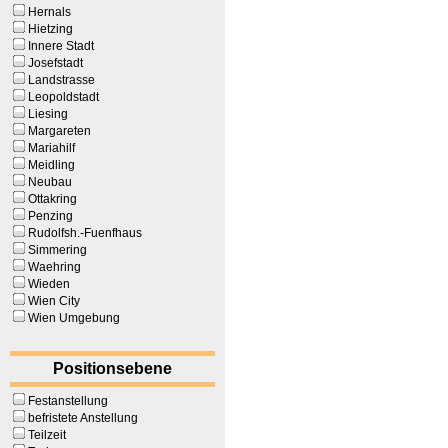
Hernals
Hietzing
Innere Stadt
Josefstadt
Landstrasse
Leopoldstadt
Liesing
Margareten
Mariahilf
Meidling
Neubau
Ottakring
Penzing
Rudolfsh.-Fuenfhaus
Simmering
Waehring
Wieden
Wien City
Wien Umgebung
Positionsebene
Festanstellung
befristete Anstellung
Teilzeit